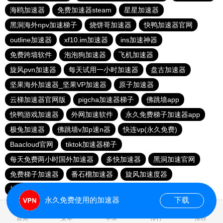
海鸥加速器
免费加速器steam
星星加速器
黑洞海外npv加速梯子
烧饼哥加速器
快鸭加速器官网
outline加速器
xf10.im加速器
ins加速神器
免费跨墙软件
泡泡狗加速器
飞机加速器
旋风pvn加速器
每天试用一小时加速器
盘古加速器
坚果海外加速器_坚果VP加速器
原子加速器
云梯加速器官网版
pigcha加速器梯子
佛跳墙app
快鸭游戏加速器
外网加速软件
永久免费梯子加速器app
极兔加速器
佛跳墙v加p速n器
快连vp(永久免费)
Baacloud官网
tiktok加速器梯子
每天免费两小时国外加速器
多快加速器
黑洞加速官网
免费梯子加速器
番石榴加速器
旋风加速度器
神灯加速npv官网
永久免费使用的加速器
下载
0.019727s
首页
安卓
苹果
排行
推荐