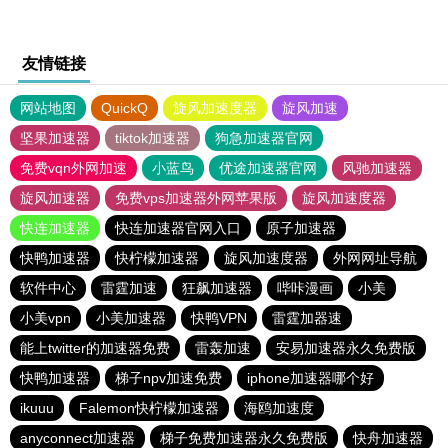
友情链接
网站地图
QuickQ
旋风加速度器
旋风加速
坚果加速器
tiktok加速器
狗急加速器官网
免费vqn外网加速
小蓝鸟
优途加速器官网
风驰加速器
旋风加速器
免费vps加速器外网苹果版
旋风加速度器
快连加速器
快连加速器官网入口
原子加速器
快鸭加速器
快柠檬加速器
旋风加速度器
外网网址导航
软件中心
雷霆加速
狂飙加速器
哔咔漫画
小美
小美vpn
小美加速器
快鸭VPN
雷霆加器速
能上twitter的加速器免费
雷轰加速
安易加速器永久免费版
快鸭加速器
梯子npv加速免费
iphone加速器哪个好
ikuuu
Falemon快柠檬加速器
海鸥加速度
anyconnect加速器
梯子免费加速器永久免费版
快舟加速器