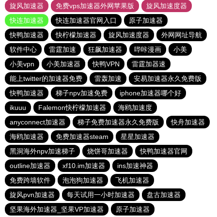
旋风加速器
免费vps加速器外网苹果版
旋风加速度器
快连加速器
快连加速器官网入口
原子加速器
快鸭加速器
快柠檬加速器
旋风加速度器
外网网址导航
软件中心
雷霆加速
狂飙加速器
哔咔漫画
小美
小美vpn
小美加速器
快鸭VPN
雷霆加器速
能上twitter的加速器免费
雷轰加速
安易加速器永久免费版
快鸭加速器
梯子npv加速免费
iphone加速器哪个好
ikuuu
Falemon快柠檬加速器
海鸥加速度
anyconnect加速器
梯子免费加速器永久免费版
快舟加速器
海鸥加速器
免费加速器steam
星星加速器
黑洞海外npv加速梯子
烧饼哥加速器
快鸭加速器官网
outline加速器
xf10.im加速器
ins加速神器
免费跨墙软件
泡泡狗加速器
飞机加速器
旋风pvn加速器
每天试用一小时加速器
盘古加速器
坚果海外加速器_坚果VP加速器
原子加速器