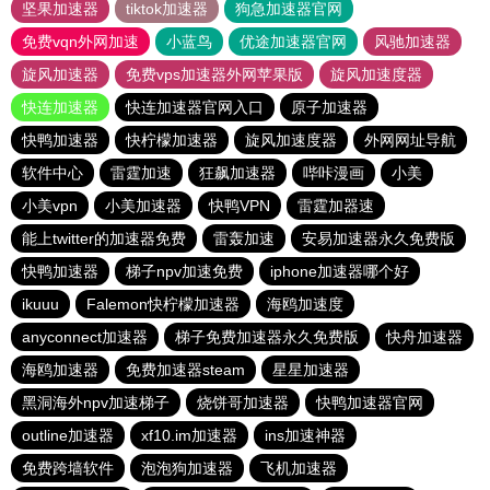
坚果加速器
tiktok加速器
狗急加速器官网
免费vqn外网加速
小蓝鸟
优途加速器官网
风驰加速器
旋风加速器
免费vps加速器外网苹果版
旋风加速度器
快连加速器
快连加速器官网入口
原子加速器
快鸭加速器
快柠檬加速器
旋风加速度器
外网网址导航
软件中心
雷霆加速
狂飙加速器
哔咔漫画
小美
小美vpn
小美加速器
快鸭VPN
雷霆加器速
能上twitter的加速器免费
雷轰加速
安易加速器永久免费版
快鸭加速器
梯子npv加速免费
iphone加速器哪个好
ikuuu
Falemon快柠檬加速器
海鸥加速度
anyconnect加速器
梯子免费加速器永久免费版
快舟加速器
海鸥加速器
免费加速器steam
星星加速器
黑洞海外npv加速梯子
烧饼哥加速器
快鸭加速器官网
outline加速器
xf10.im加速器
ins加速神器
免费跨墙软件
泡泡狗加速器
飞机加速器