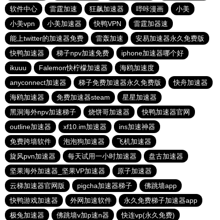
软件中心
雷霆加速
狂飙加速器
哔咔漫画
小美
小美vpn
小美加速器
快鸭VPN
雷霆加器速
能上twitter的加速器免费
雷轰加速
安易加速器永久免费版
快鸭加速器
梯子npv加速免费
iphone加速器哪个好
ikuuu
Falemon快柠檬加速器
海鸥加速度
anyconnect加速器
梯子免费加速器永久免费版
快舟加速器
海鸥加速器
免费加速器steam
星星加速器
黑洞海外npv加速梯子
烧饼哥加速器
快鸭加速器官网
outline加速器
xf10.im加速器
ins加速神器
免费跨墙软件
泡泡狗加速器
飞机加速器
旋风pvn加速器
每天试用一小时加速器
盘古加速器
坚果海外加速器_坚果VP加速器
原子加速器
云梯加速器官网版
pigcha加速器梯子
佛跳墙app
快鸭游戏加速器
外网加速软件
永久免费梯子加速器app
极兔加速器
佛跳墙v加p速n器
快连vp(永久免费)