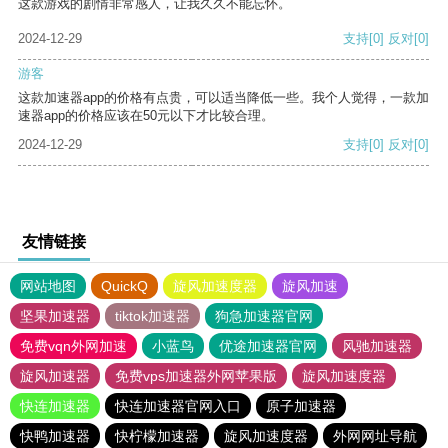
这款游戏的剧情非常感人，让我久久不能忘怀。
2024-12-29
支持
[0]
反对
[0]
游客
这款加速器app的价格有点贵，可以适当降低一些。我个人觉得，一款加
速器app的价格应该在50元以下才比较合理。
2024-12-29
支持
[0]
反对
[0]
友情链接
网站地图
QuickQ
旋风加速度器
旋风加速
坚果加速器
tiktok加速器
狗急加速器官网
免费vqn外网加速
小蓝鸟
优途加速器官网
风驰加速器
旋风加速器
免费vps加速器外网苹果版
旋风加速度器
快连加速器
快连加速器官网入口
原子加速器
快鸭加速器
快柠檬加速器
旋风加速度器
外网网址导航