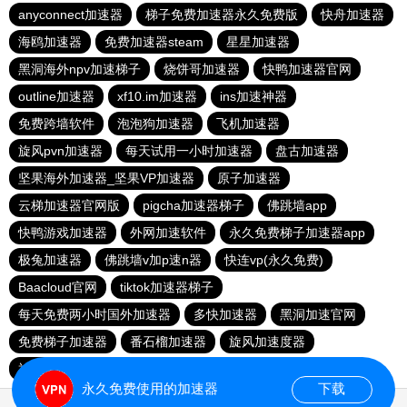
anyconnect加速器
梯子免费加速器永久免费版
快舟加速器
海鸥加速器
免费加速器steam
星星加速器
黑洞海外npv加速梯子
烧饼哥加速器
快鸭加速器官网
outline加速器
xf10.im加速器
ins加速神器
免费跨墙软件
泡泡狗加速器
飞机加速器
旋风pvn加速器
每天试用一小时加速器
盘古加速器
坚果海外加速器_坚果VP加速器
原子加速器
云梯加速器官网版
pigcha加速器梯子
佛跳墙app
快鸭游戏加速器
外网加速软件
永久免费梯子加速器app
极兔加速器
佛跳墙v加p速n器
快连vp(永久免费)
Baacloud官网
tiktok加速器梯子
每天免费两小时国外加速器
多快加速器
黑洞加速官网
免费梯子加速器
番石榴加速器
旋风加速度器
神灯加速npv官网
永久免费使用的加速器
下载