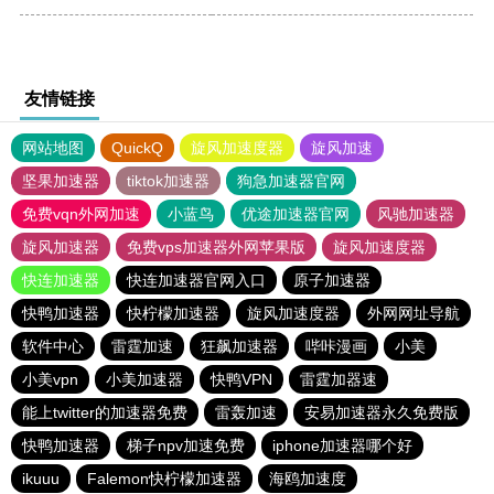
友情链接
网站地图
QuickQ
旋风加速度器
旋风加速
坚果加速器
tiktok加速器
狗急加速器官网
免费vqn外网加速
小蓝鸟
优途加速器官网
风驰加速器
旋风加速器
免费vps加速器外网苹果版
旋风加速度器
快连加速器
快连加速器官网入口
原子加速器
快鸭加速器
快柠檬加速器
旋风加速度器
外网网址导航
软件中心
雷霆加速
狂飙加速器
哔咔漫画
小美
小美vpn
小美加速器
快鸭VPN
雷霆加器速
能上twitter的加速器免费
雷轰加速
安易加速器永久免费版
快鸭加速器
梯子npv加速免费
iphone加速器哪个好
ikuuu
Falemon快柠檬加速器
海鸥加速度