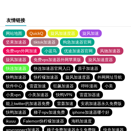
友情链接
网站地图
QuickQ
旋风加速度器
旋风加速
坚果加速器
tiktok加速器
狗急加速器官网
免费vqn外网加速
小蓝鸟
优途加速器官网
风驰加速器
旋风加速器
免费vps加速器外网苹果版
旋风加速度器
快连加速器
快连加速器官网入口
原子加速器
快鸭加速器
快柠檬加速器
旋风加速度器
外网网址导航
软件中心
雷霆加速
狂飙加速器
哔咔漫画
小美
小美vpn
小美加速器
快鸭VPN
雷霆加器速
能上twitter的加速器免费
雷轰加速
安易加速器永久免费版
快鸭加速器
梯子npv加速免费
iphone加速器哪个好
ikuuu
Falemon快柠檬加速器
海鸥加速度
anyconnect加速器
梯子免费加速器永久免费版
快舟加速器