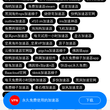
海鸥加速器
免费加速器steam
星星加速器
黑洞海外npv加速梯子
烧饼哥加速器
快鸭加速器官网
outline加速器
xf10.im加速器
ins加速神器
免费跨墙软件
泡泡狗加速器
飞机加速器
旋风pvn加速器
每天试用一小时加速器
盘古加速器
坚果海外加速器_坚果VP加速器
原子加速器
云梯加速器官网版
pigcha加速器梯子
佛跳墙app
快鸭游戏加速器
外网加速软件
永久免费梯子加速器app
极兔加速器
佛跳墙v加p速n器
快连vp(永久免费)
Baacloud官网
tiktok加速器梯子
每天免费两小时国外加速器
多快加速器
黑洞加速官网
免费梯子加速器
番石榴加速器
旋风加速度器
神灯加速npv官网
永久免费使用的加速器
下载
0.017450s
首页
安卓
苹果
排行
推荐