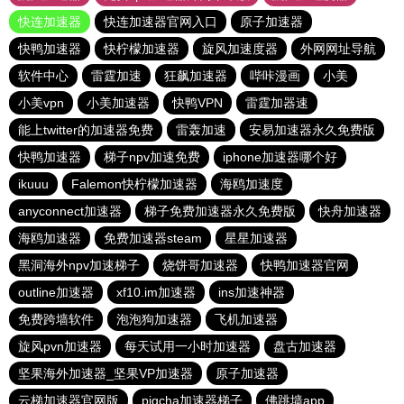
快连加速器
快连加速器官网入口
原子加速器
快鸭加速器
快柠檬加速器
旋风加速度器
外网网址导航
软件中心
雷霆加速
狂飙加速器
哔咔漫画
小美
小美vpn
小美加速器
快鸭VPN
雷霆加器速
能上twitter的加速器免费
雷轰加速
安易加速器永久免费版
快鸭加速器
梯子npv加速免费
iphone加速器哪个好
ikuuu
Falemon快柠檬加速器
海鸥加速度
anyconnect加速器
梯子免费加速器永久免费版
快舟加速器
海鸥加速器
免费加速器steam
星星加速器
黑洞海外npv加速梯子
烧饼哥加速器
快鸭加速器官网
outline加速器
xf10.im加速器
ins加速神器
免费跨墙软件
泡泡狗加速器
飞机加速器
旋风pvn加速器
每天试用一小时加速器
盘古加速器
坚果海外加速器_坚果VP加速器
原子加速器
云梯加速器官网版
pigcha加速器梯子
佛跳墙app