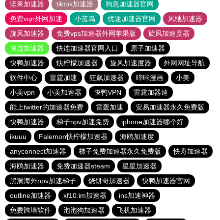
坚果加速器
tiktok加速器
狗急加速器官网
免费vqn外网加速
小蓝鸟
优途加速器官网
风驰加速器
旋风加速器
免费vps加速器外网苹果版
旋风加速度器
快连加速器
快连加速器官网入口
原子加速器
快鸭加速器
快柠檬加速器
旋风加速度器
外网网址导航
软件中心
雷霆加速
狂飙加速器
哔咔漫画
小美
小美vpn
小美加速器
快鸭VPN
雷霆加器速
能上twitter的加速器免费
雷轰加速
安易加速器永久免费版
快鸭加速器
梯子npv加速免费
iphone加速器哪个好
ikuuu
Falemon快柠檬加速器
海鸥加速度
anyconnect加速器
梯子免费加速器永久免费版
快舟加速器
海鸥加速器
免费加速器steam
星星加速器
黑洞海外npv加速梯子
烧饼哥加速器
快鸭加速器官网
outline加速器
xf10.im加速器
ins加速神器
免费跨墙软件
泡泡狗加速器
飞机加速器