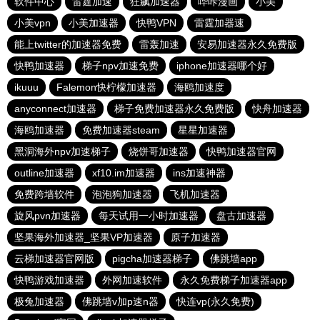
软件中心
雷霆加速
狂飙加速器
哔咔漫画
小美
小美vpn
小美加速器
快鸭VPN
雷霆加器速
能上twitter的加速器免费
雷轰加速
安易加速器永久免费版
快鸭加速器
梯子npv加速免费
iphone加速器哪个好
ikuuu
Falemon快柠檬加速器
海鸥加速度
anyconnect加速器
梯子免费加速器永久免费版
快舟加速器
海鸥加速器
免费加速器steam
星星加速器
黑洞海外npv加速梯子
烧饼哥加速器
快鸭加速器官网
outline加速器
xf10.im加速器
ins加速神器
免费跨墙软件
泡泡狗加速器
飞机加速器
旋风pvn加速器
每天试用一小时加速器
盘古加速器
坚果海外加速器_坚果VP加速器
原子加速器
云梯加速器官网版
pigcha加速器梯子
佛跳墙app
快鸭游戏加速器
外网加速软件
永久免费梯子加速器app
极兔加速器
佛跳墙v加p速n器
快连vp(永久免费)