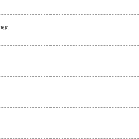
有玩腻。
。