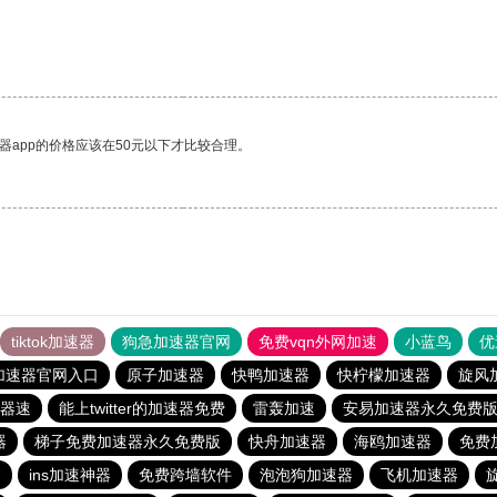
器app的价格应该在50元以下才比较合理。
tiktok加速器
狗急加速器官网
免费vqn外网加速
小蓝鸟
优
加速器官网入口
原子加速器
快鸭加速器
快柠檬加速器
旋风
器速
能上twitter的加速器免费
雷轰加速
安易加速器永久免费
器
梯子免费加速器永久免费版
快舟加速器
海鸥加速器
免费加
器
ins加速神器
免费跨墙软件
泡泡狗加速器
飞机加速器