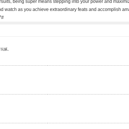
pursuits, being super means stepping into your power and maximiz
d watch as you achieve extraordinary feats and accomplish am
7#
有玩腻。