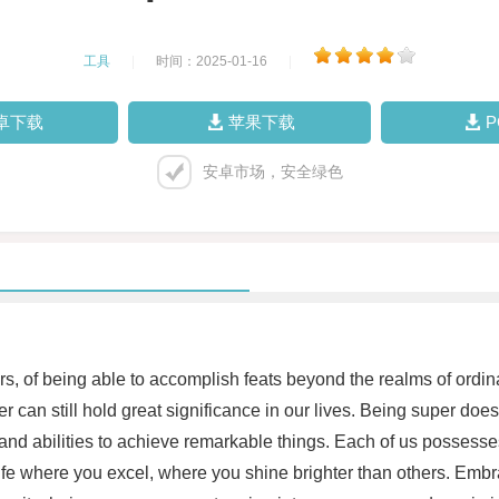
工具
|
时间：2025-01-16
|
卓下载
苹果下载
安卓市场，安全绿色
of being able to accomplish feats beyond the realms of ordinary
can still hold great significance in our lives. Being super does
and abilities to achieve remarkable things. Each of us possesses
life where you excel, where you shine brighter than others. Emb