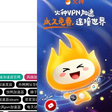
支持
[0]
反对
[0]
支持
[0]
反对
[0]
途加速器官网
风驰加速器
旋风加速器
加速度器
外网网址导航
软件中心
雷霆加速
狂飙加速器
版
快鸭加速器
梯子npv加速免费
iphone加速器哪个好
速器steam
星星加速器
黑洞海外npv加速梯子
旋风pvn加速器
每天试用一小时加速器
盘古加速器