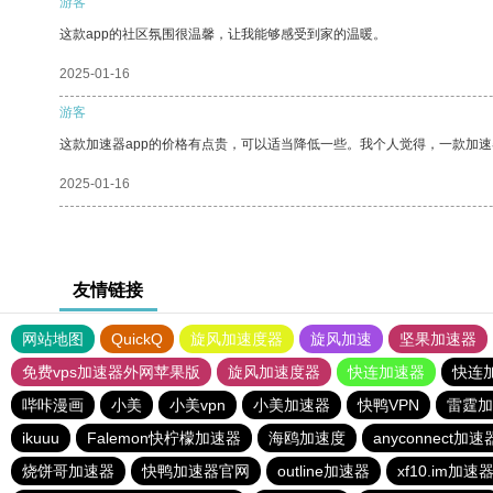
游客
这款app的社区氛围很温馨，让我能够感受到家的温暖。
2025-01-16
游客
这款加速器app的价格有点贵，可以适当降低一些。我个人觉得，一款加速
2025-01-16
友情链接
网站地图
QuickQ
旋风加速度器
旋风加速
坚果加速器
免费vps加速器外网苹果版
旋风加速度器
快连加速器
快连
哔咔漫画
小美
小美vpn
小美加速器
快鸭VPN
雷霆加
ikuuu
Falemon快柠檬加速器
海鸥加速度
anyconnect加速
烧饼哥加速器
快鸭加速器官网
outline加速器
xf10.im加速