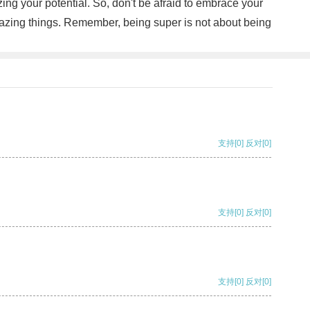
ing your potential. So, don't be afraid to embrace your
azing things. Remember, being super is not about being
支持
[0]
反对
[0]
支持
[0]
反对
[0]
支持
[0]
反对
[0]