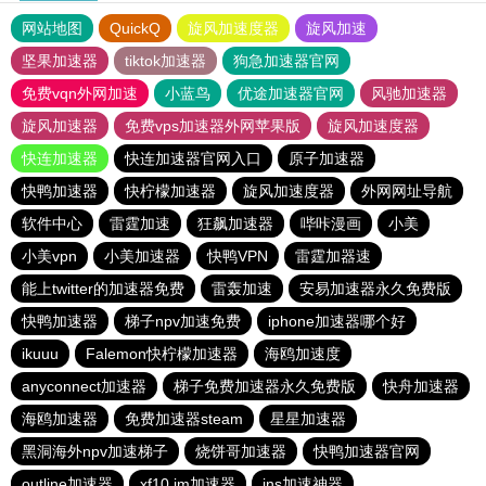
网站地图
QuickQ
旋风加速度器
旋风加速
坚果加速器
tiktok加速器
狗急加速器官网
免费vqn外网加速
小蓝鸟
优途加速器官网
风驰加速器
旋风加速器
免费vps加速器外网苹果版
旋风加速度器
快连加速器
快连加速器官网入口
原子加速器
快鸭加速器
快柠檬加速器
旋风加速度器
外网网址导航
软件中心
雷霆加速
狂飙加速器
哔咔漫画
小美
小美vpn
小美加速器
快鸭VPN
雷霆加器速
能上twitter的加速器免费
雷轰加速
安易加速器永久免费版
快鸭加速器
梯子npv加速免费
iphone加速器哪个好
ikuuu
Falemon快柠檬加速器
海鸥加速度
anyconnect加速器
梯子免费加速器永久免费版
快舟加速器
海鸥加速器
免费加速器steam
星星加速器
黑洞海外npv加速梯子
烧饼哥加速器
快鸭加速器官网
outline加速器
xf10.im加速器
ins加速神器