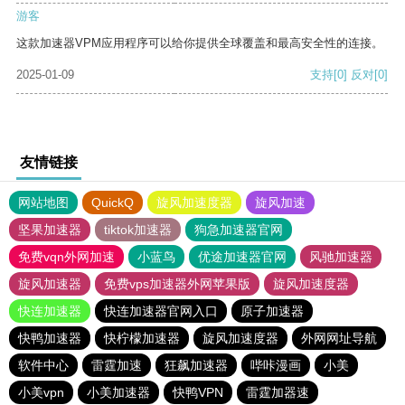
游客
这款加速器VPM应用程序可以给你提供全球覆盖和最高安全性的连接。
2025-01-09
支持
[0]
反对
[0]
友情链接
网站地图
QuickQ
旋风加速度器
旋风加速
坚果加速器
tiktok加速器
狗急加速器官网
免费vqn外网加速
小蓝鸟
优途加速器官网
风驰加速器
旋风加速器
免费vps加速器外网苹果版
旋风加速度器
快连加速器
快连加速器官网入口
原子加速器
快鸭加速器
快柠檬加速器
旋风加速度器
外网网址导航
软件中心
雷霆加速
狂飙加速器
哔咔漫画
小美
小美vpn
小美加速器
快鸭VPN
雷霆加器速