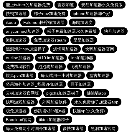
能上twitter的加速器免费
雷轰加速
安易加速器永久免费版
快鸭加速器
梯子npv加速免费
iphone加速器哪个好
ikuuu
Falemon快柠檬加速器
海鸥加速度
anyconnect加速器
梯子免费加速器永久免费版
快舟加速器
海鸥加速器
免费加速器steam
星星加速器
黑洞海外npv加速梯子
烧饼哥加速器
快鸭加速器官网
outline加速器
xf10.im加速器
ins加速神器
免费跨墙软件
泡泡狗加速器
飞机加速器
旋风pvn加速器
每天试用一小时加速器
盘古加速器
坚果海外加速器_坚果VP加速器
原子加速器
云梯加速器官网版
pigcha加速器梯子
佛跳墙app
快鸭游戏加速器
外网加速软件
永久免费梯子加速器app
极兔加速器
佛跳墙v加p速n器
快连vp(永久免费)
Baacloud官网
tiktok加速器梯子
每天免费两小时国外加速器
多快加速器
黑洞加速官网