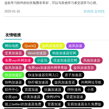
这款学习软件的社区氛围非常好，可以与其他学习者交流学习心得。
2025-01-16
支持
[0]
反对
[0]
友情链接
网站地图
QuickQ
旋风加速度器
旋风加速
坚果加速器
tiktok加速器
狗急加速器官网
免费vqn外网加速
小蓝鸟
优途加速器官网
风驰加速器
旋风加速器
免费vps加速器外网苹果版
旋风加速度器
快连加速器
快连加速器官网入口
原子加速器
快鸭加速器
快柠檬加速器
旋风加速度器
外网网址导航
软件中心
雷霆加速
狂飙加速器
哔咔漫画
小美
小美vpn
小美加速器
快鸭VPN
雷霆加器速
能上twitter的加速器免费
雷轰加速
安易加速器永久免费版