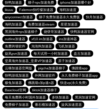
快鸭加速器
梯子npv加速免费
iphone加速器哪个好
ikuuu
Falemon快柠檬加速器
海鸥加速度
anyconnect加速器
梯子免费加速器永久免费版
快舟加速器
海鸥加速器
免费加速器steam
星星加速器
黑洞海外npv加速梯子
烧饼哥加速器
快鸭加速器官网
outline加速器
xf10.im加速器
ins加速神器
免费跨墙软件
泡泡狗加速器
飞机加速器
旋风pvn加速器
每天试用一小时加速器
盘古加速器
坚果海外加速器_坚果VP加速器
原子加速器
云梯加速器官网版
pigcha加速器梯子
佛跳墙app
快鸭游戏加速器
外网加速软件
永久免费梯子加速器app
极兔加速器
佛跳墙v加p速n器
快连vp(永久免费)
Baacloud官网
tiktok加速器梯子
每天免费两小时国外加速器
多快加速器
黑洞加速官网
免费梯子加速器
番石榴加速器
旋风加速度器