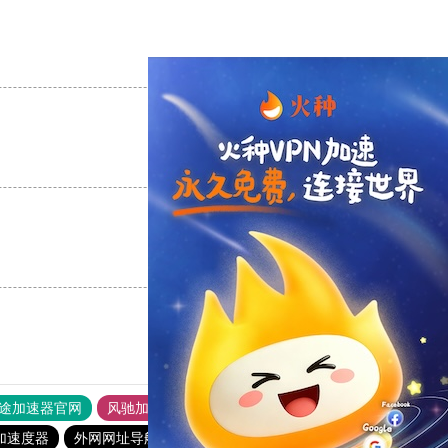
支持
[0]
反对
[0]
支持
[0]
反对
[0]
支持
[0]
反对
[0]
途加速器官网
风驰加速器
旋风加速器
加速度器
外网网址导航
软件中心
雷霆加速
狂飙加速器