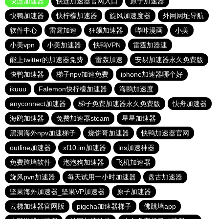
快连加速器
快连加速器官网入口
原子加速器
快鸭加速器
快柠檬加速器
旋风加速度器
外网网址导航
软件中心
雷霆加速
狂飙加速器
哔咔漫画
小美
小美vpn
小美加速器
快鸭VPN
雷霆加器速
能上twitter的加速器免费
雷轰加速
安易加速器永久免费版
快鸭加速器
梯子npv加速免费
iphone加速器哪个好
ikuuu
Falemon快柠檬加速器
海鸥加速度
anyconnect加速器
梯子免费加速器永久免费版
快舟加速器
海鸥加速器
免费加速器steam
星星加速器
黑洞海外npv加速梯子
烧饼哥加速器
快鸭加速器官网
outline加速器
xf10.im加速器
ins加速神器
免费跨墙软件
泡泡狗加速器
飞机加速器
旋风pvn加速器
每天试用一小时加速器
盘古加速器
坚果海外加速器_坚果VP加速器
原子加速器
云梯加速器官网版
pigcha加速器梯子
佛跳墙app